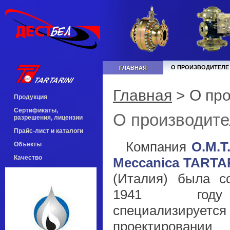
О ПРОИЗВОДИТЕЛЕ
ГЛАВНАЯ
Главная
>
О пр
Продукция
Сертификаты,
О производите
разрешения, лицензии
Прайс-лист и каталоги
Компания
О.М.Т.
Объекты
Качество
Meccanica TARTARI
(Италия) была с
1941 го
специализиру
проектиров