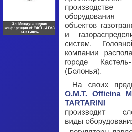
производстве г
оборудован
объектов газотран
3-я Международная
конференция «НЕФТЬ И ГАЗ
АРКТИКИ»
и газораспредел
систем. Головн
компании распола
городе Кастель
(Болонья).
На своих пред
О.М.Т. Officina M
TARTARINI 
производит сл
виды оборудовани
регуляторы давле